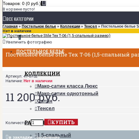
Товаров: 0 (0 руб.)
В корзине пусто!
ВСЕ КАТЕГОРИИ
Главная
»
Постельное белье
»
Коллекции
»
Тенсел
» Постельное белье St
Нет в наличии
+
Увеличить фотографию
ПОСТЕЛЬНОЕ БЕЛЬЕ
Постельное белье Stile Tex T-06 (1,5-спальный р
КОЛЛЕКЦИИ
Артикул:
41-6752
Наличие:
Нет в наличии
Мако-сатин класса Люкс
11 200 руб.
Мако-сатин однотонный
Сатин
Тенсел
КУПИТЬ
РАЗМЕРЫ
Количество:
1,5-спальный
в закладки
сравнение