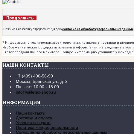
Продолжить
Нажимая на кнопку "Продолжить", я даю
согласие на обработку персональных данных
*
Информация о технических характеристиках, комплекте поставки и внешн
Изображение может содержать элементы оформления, не входящие в комплек
цветопередачи Вашего монитора. Точную информацию уточняйте у менедже
НАШИ КОНТАКТЫ
+7 (499) 490-56-99
Москва, Брянская ул., д. 2
Пн. - пт.: 10.00 - 18.00
info@stiletex-shop.ru
ИНФОРМАЦИЯ
Наши контакты
Доставка и оплата
Условия возврата
Политика конфиденциальности
Согласие на обработку персональных данных