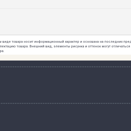
ем виде товара носит информационный характер и основана на последних пр
тацию товара. Внешний вид, элементы рисунка и оттенок могут отличаться о
ра.