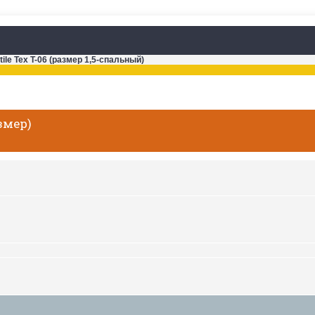
ile Tex T-06 (размер 1,5-спальный)
азмер)