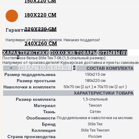
150Х220 СМ
180Х220 СМ
220Х230 СМ
Гарантия качества
Напрямую от производителя. Никаких подделок!
240Х260 СМ
ХАРАКТЕРИСТИКИ
ПОХОЖИЕ ТОВАРЫ
ОТЗЫВЫ (0)
+
Постельное белье Stile Tex T-06 (1,5-спальный размер).
Напрямую от производителя! Курьерская доставка и пункты самовывоза
ТОВАРЫ СО СКИДКОЙ
+
СОСТАВ КОМПЛЕКТА
Размер пододеяльника
150х215 см
Размер простыни
180х220 см
Наволочки в комплекте
50х70 см (2 шт.) и 70х70 см (2 шт.)
ХАРАКТЕРИСТИКИ ТОВАРА
Размер комплекта
1,5-спальный
Материал
Тенсел
Ткань
Сатин
Особенности
Пододеяльники и наволочки на молнии.
Бренд
Stile Tex
Коллекция
Stile Tex Тенсел
Страна производства
Россия