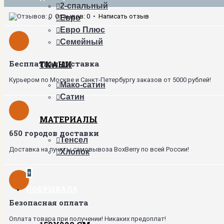
2-спальный
Отзывов: 0
•
Написать отзыв
Евро
Евро Плюс
Семейный
Бесплатная доставка
ТКАНИ
Курьером по Москве и Санкт-Петербургу заказов от 5000 рублей!
Мако-сатин
Сатин
МАТЕРИАЛЫ
650 городов доставки
Тенсел
Доставка на пункты самовывоза BoxBerry по всей России!
Хлопок
+
ПОКРЫВАЛА
Безопасная оплата
Оплата товара при получении! Никаких предоплат!