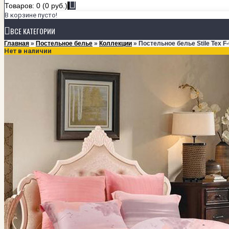
Товаров: 0 (0 руб.)
В корзине пусто!
ВСЕ КАТЕГОРИИ
Главная
»
Постельное белье
»
Коллекции
» Постельное белье Stile Tex F
Нет в наличии
+
ПОСТЕЛЬНОЕ БЕЛЬЕ
КОЛЛЕКЦИИ
Мако-сатин класса Люкс
Мако-сатин однотонный
Сатин
Тенсел
РАЗМЕРЫ
1,5-спальный