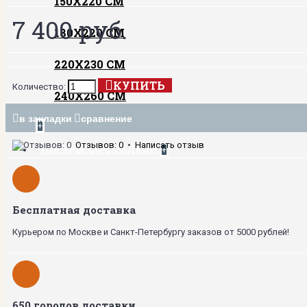
150Х220 СМ
7 400 руб.
180Х220 СМ
220Х230 СМ
КУПИТЬ
Количество:
240Х260 СМ
в закладки
сравнение
+
Отзывов: 0
•
Написать отзыв
ТОВАРЫ СО СКИДКОЙ
+
Бесплатная доставка
Курьером по Москве и Санкт-Петербургу заказов от 5000 рублей!
650 городов доставки