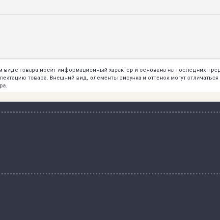
ем виде товара носит информационный характер и основана на последних пр
тацию товара. Внешний вид, элементы рисунка и оттенок могут отличаться о
ра.