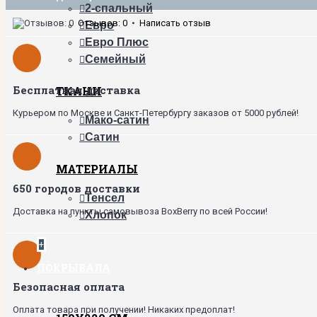
2-спальный
Отзывов: 0
•
Написать отзыв
Евро
Евро Плюс
Семейный
Бесплатная доставка
ТКАНИ
Курьером по Москве и Санкт-Петербургу заказов от 5000 рублей!
Мако-сатин
Сатин
МАТЕРИАЛЫ
650 городов доставки
Тенсел
Доставка на пункты самовывоза BoxBerry по всей России!
Хлопок
+
ПОКРЫВАЛА
Безопасная оплата
Оплата товара при получении! Никаких предоплат!