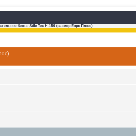
стельное белье Stile Tex H-159 (размер Евро Плюс)
люс)