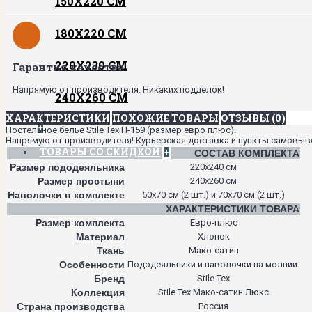
150Х220 СМ
180Х220 СМ
220Х230 СМ
Гарантия качества
Напрямую от производителя. Никаких подделок!
240Х260 СМ
ХАРАКТЕРИСТИКИ
ПОХОЖИЕ ТОВАРЫ
ОТЗЫВЫ (0)
+
Постельное белье Stile Tex H-159 (размер евро плюс).
Напрямую от производителя! Курьерская доставка и пункты самовывоза
ТОВАРЫ СО СКИДКОЙ
+
СОСТАВ КОМПЛЕКТА
Размер пододеяльника
220х240 см
Размер простыни
240х260 см
Наволочки в комплекте
50х70 см (2 шт.) и 70х70 см (2 шт.)
ХАРАКТЕРИСТИКИ ТОВАРА
Размер комплекта
Евро-плюс
Материал
Хлопок
Ткань
Мако-сатин
Особенности
Пододеяльники и наволочки на молнии.
Бренд
Stile Tex
Коллекция
Stile Tex Мако-сатин Люкс
Страна производства
Россия