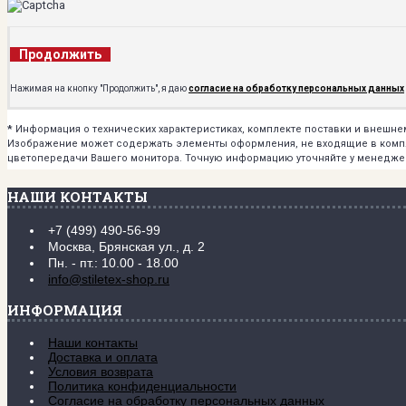
Продолжить
Нажимая на кнопку "Продолжить", я даю
согласие на обработку персональных данных
*
Информация о технических характеристиках, комплекте поставки и внешн
Изображение может содержать элементы оформления, не входящие в комплек
цветопередачи Вашего монитора. Точную информацию уточняйте у менедже
НАШИ КОНТАКТЫ
+7 (499) 490-56-99
Москва, Брянская ул., д. 2
Пн. - пт.: 10.00 - 18.00
info@stiletex-shop.ru
ИНФОРМАЦИЯ
Наши контакты
Доставка и оплата
Условия возврата
Политика конфиденциальности
Согласие на обработку персональных данных