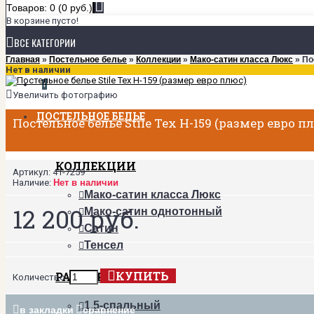
Товаров: 0 (0 руб.)
В корзине пусто!
ВСЕ КАТЕГОРИИ
Главная
»
Постельное белье
»
Коллекции
»
Мако-сатин класса Люкс
» По
Нет в наличии
+
Увеличить фотографию
ПОСТЕЛЬНОЕ БЕЛЬЕ
Постельное белье Stile Tex H-159 (размер евро п
КОЛЛЕКЦИИ
Артикул:
41-7259
Наличие:
Нет в наличии
Мако-сатин класса Люкс
12 200 руб.
Мако-сатин однотонный
Сатин
Тенсел
КУПИТЬ
РАЗМЕРЫ
Количество:
1,5-спальный
в закладки
сравнение