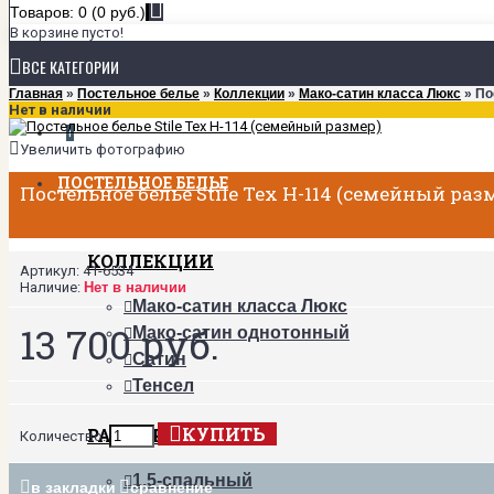
Товаров: 0 (0 руб.)
В корзине пусто!
ВСЕ КАТЕГОРИИ
Главная
»
Постельное белье
»
Коллекции
»
Мако-сатин класса Люкс
» По
Нет в наличии
+
Увеличить фотографию
ПОСТЕЛЬНОЕ БЕЛЬЕ
Постельное белье Stile Tex H-114 (семейный раз
КОЛЛЕКЦИИ
Артикул:
41-6534
Наличие:
Нет в наличии
Мако-сатин класса Люкс
13 700 руб.
Мако-сатин однотонный
Сатин
Тенсел
КУПИТЬ
РАЗМЕРЫ
Количество:
1,5-спальный
в закладки
сравнение