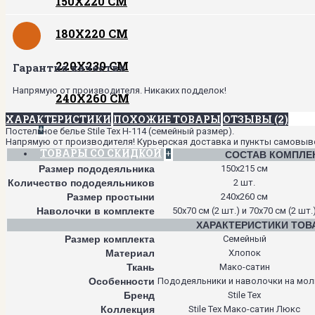
150Х220 СМ
180Х220 СМ
220Х230 СМ
Гарантия качества
Напрямую от производителя. Никаких подделок!
240Х260 СМ
ХАРАКТЕРИСТИКИ
ПОХОЖИЕ ТОВАРЫ
ОТЗЫВЫ (2)
+
Постельное белье Stile Tex H-114 (семейный размер).
Напрямую от производителя! Курьерская доставка и пункты самовывоза
ТОВАРЫ СО СКИДКОЙ
+
СОСТАВ КОМПЛЕ
Размер пододеяльника
150х215 см
Количество пододеяльников
2 шт.
Размер простыни
240х260 см
Наволочки в комплекте
50х70 см (2 шт.) и 70х70 см (2 шт.
ХАРАКТЕРИСТИКИ ТОВ
Размер комплекта
Семейный
Материал
Хлопок
Ткань
Мако-сатин
Особенности
Пододеяльники и наволочки на мол
Бренд
Stile Tex
Коллекция
Stile Tex Мако-сатин Люкс