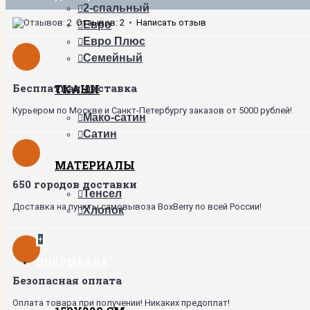
2-спальный
Отзывов: 2
•
Написать отзыв
Евро
Евро Плюс
Семейный
Бесплатная доставка
ТКАНИ
Курьером по Москве и Санкт-Петербургу заказов от 5000 рублей!
Мако-сатин
Сатин
МАТЕРИАЛЫ
650 городов доставки
Тенсел
Доставка на пункты самовывоза BoxBerry по всей России!
Хлопок
+
ПОКРЫВАЛА
Безопасная оплата
Оплата товара при получении! Никаких предоплат!