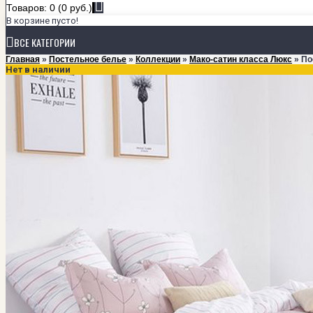
Товаров: 0 (0 руб.)
В корзине пусто!
ВСЕ КАТЕГОРИИ
Главная
»
Постельное белье
»
Коллекции
»
Мако-сатин класса Люкс
» По
Нет в наличии
+
ПОСТЕЛЬНОЕ БЕЛЬЕ
КОЛЛЕКЦИИ
Мако-сатин класса Люкс
Мако-сатин однотонный
Сатин
Тенсел
РАЗМЕРЫ
1,5-спальный