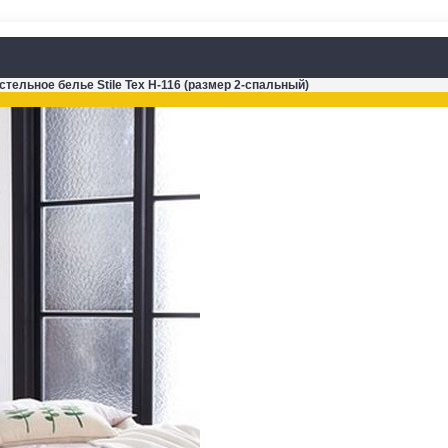
стельное белье Stile Tex H-116 (размер 2-спальный)