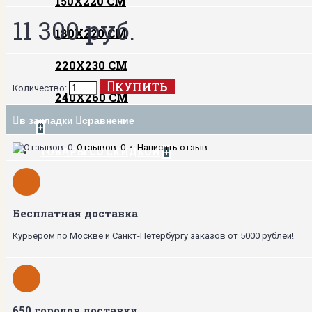
150Х220 СМ
11 300 руб.
180Х220 СМ
220Х230 СМ
КУПИТЬ
Количество:
240Х260 СМ
в закладки
сравнение
+
Отзывов: 0
•
Написать отзыв
ТОВАРЫ СО СКИДКОЙ
+
Бесплатная доставка
Курьером по Москве и Санкт-Петербургу заказов от 5000 рублей!
650 городов доставки