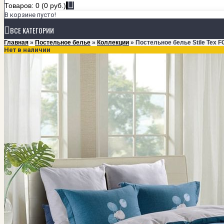
Товаров: 0 (0 руб.)
В корзине пусто!
ВСЕ КАТЕГОРИИ
Главная
»
Постельное белье
»
Коллекции
» Постельное белье Stile Tex F
Нет в наличии
+
ПОСТЕЛЬНОЕ БЕЛЬЕ
КОЛЛЕКЦИИ
Мако-сатин класса Люкс
Мако-сатин однотонный
Сатин
Тенсел
РАЗМЕРЫ
1,5-спальный