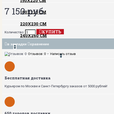
150Х220 СМ
7 150 руб.
180Х220 СМ
220Х230 СМ
КУПИТЬ
Количество:
240Х260 СМ
в закладки
сравнение
+
Отзывов: 0
•
Написать отзыв
ТОВАРЫ СО СКИДКОЙ
+
Бесплатная доставка
Курьером по Москве и Санкт-Петербургу заказов от 5000 рублей!
650 городов доставки