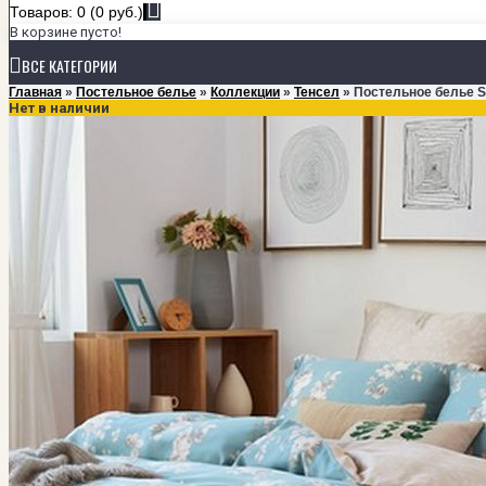
Товаров: 0 (0 руб.)
В корзине пусто!
ВСЕ КАТЕГОРИИ
Главная
»
Постельное белье
»
Коллекции
»
Тенсел
» Постельное белье St
Нет в наличии
+
ПОСТЕЛЬНОЕ БЕЛЬЕ
КОЛЛЕКЦИИ
Мако-сатин класса Люкс
Мако-сатин однотонный
Сатин
Тенсел
РАЗМЕРЫ
1,5-спальный