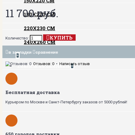
150Х220 СМ
11 700 руб.
180Х220 СМ
220Х230 СМ
КУПИТЬ
Количество:
240Х260 СМ
в закладки
сравнение
+
Отзывов: 0
•
Написать отзыв
ТОВАРЫ СО СКИДКОЙ
+
Бесплатная доставка
Курьером по Москве и Санкт-Петербургу заказов от 5000 рублей!
650 городов доставки