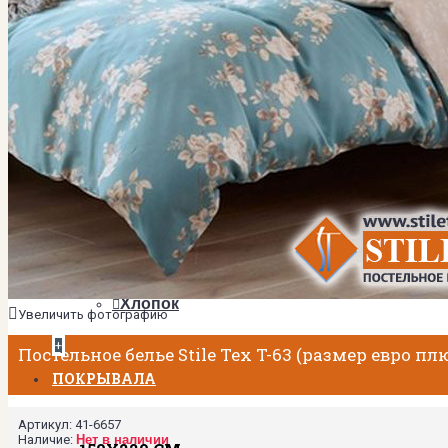
2-спальный
Евро
Евро Плюс
Семейный
ТКАНИ
Мако-сатин
Сатин
МАТЕРИАЛЫ
Тенсел
Хлопок
Увеличить фотографию
+
Постельное белье Stile Tex T-63 (размер евро пл
ПОКРЫВАЛА
Артикул:
41-6657
Наличие:
Нет в наличии