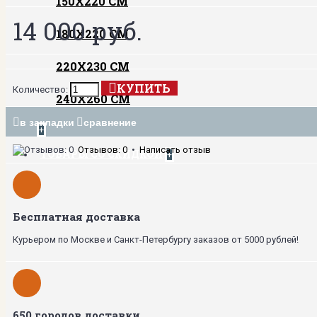
150Х220 СМ
14 000 руб.
180Х220 СМ
220Х230 СМ
КУПИТЬ
Количество:
240Х260 СМ
в закладки
сравнение
+
Отзывов: 0
•
Написать отзыв
ТОВАРЫ СО СКИДКОЙ
+
Бесплатная доставка
Курьером по Москве и Санкт-Петербургу заказов от 5000 рублей!
650 городов доставки