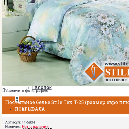
2-спальный
Евро
Евро Плюс
Семейный
ТКАНИ
Мако-сатин
Сатин
МАТЕРИАЛЫ
Тенсел
Хлопок
Увеличить фотографию
+
Постельное белье Stile Tex T-25 (размер евро пл
ПОКРЫВАЛА
Артикул:
41-6804
Наличие:
Нет в наличии