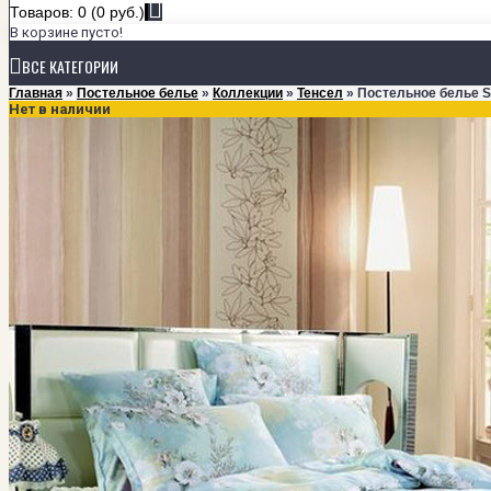
Товаров: 0 (0 руб.)
В корзине пусто!
ВСЕ КАТЕГОРИИ
Главная
»
Постельное белье
»
Коллекции
»
Тенсел
» Постельное белье St
Нет в наличии
+
ПОСТЕЛЬНОЕ БЕЛЬЕ
КОЛЛЕКЦИИ
Мако-сатин класса Люкс
Мако-сатин однотонный
Сатин
Тенсел
РАЗМЕРЫ
1,5-спальный