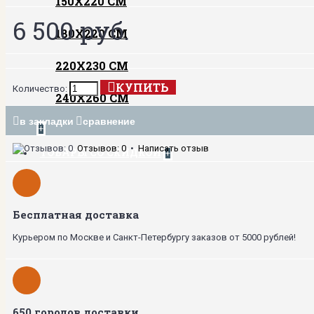
150Х220 СМ
6 500 руб.
180Х220 СМ
220Х230 СМ
КУПИТЬ
Количество:
240Х260 СМ
в закладки
сравнение
+
Отзывов: 0
•
Написать отзыв
ТОВАРЫ СО СКИДКОЙ
+
Бесплатная доставка
Курьером по Москве и Санкт-Петербургу заказов от 5000 рублей!
650 городов доставки