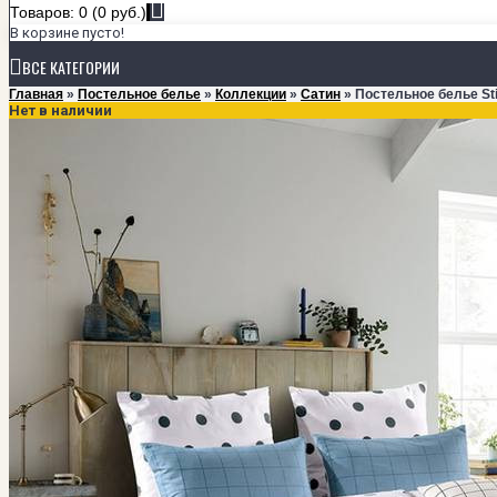
Товаров: 0 (0 руб.)
В корзине пусто!
ВСЕ КАТЕГОРИИ
Главная
»
Постельное белье
»
Коллекции
»
Сатин
» Постельное белье Sti
Нет в наличии
+
ПОСТЕЛЬНОЕ БЕЛЬЕ
КОЛЛЕКЦИИ
Мако-сатин класса Люкс
Мако-сатин однотонный
Сатин
Тенсел
РАЗМЕРЫ
1,5-спальный