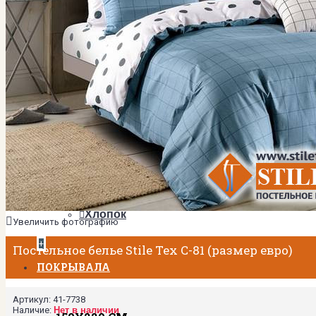
2-спальный
Евро
Евро Плюс
Семейный
ТКАНИ
Мако-сатин
Сатин
МАТЕРИАЛЫ
Тенсел
Хлопок
Увеличить фотографию
+
Постельное белье Stile Tex C-81 (размер евро)
ПОКРЫВАЛА
Артикул:
41-7738
Наличие:
Нет в наличии