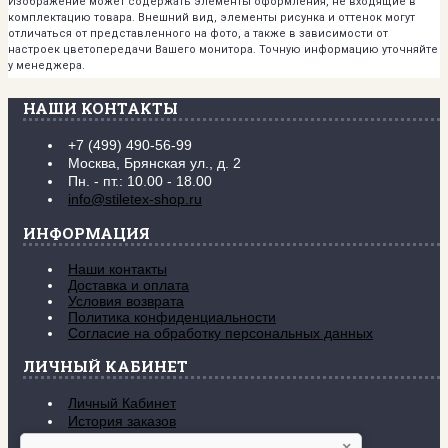
Изображение может содержать элементы оформления, не входящие в
комплектацию товара. Внешний вид, элементы рисунка и оттенок могут
отличаться от представленного на фото, а также в зависимости от
настроек цветопередачи Вашего монитора. Точную информацию уточняйте
у менеджера.
НАШИ КОНТАКТЫ
+7 (499) 490-56-99
Москва, Брянская ул., д. 2
Пн. - пт.: 10.00 - 18.00
info@stiletex-shop.ru
ИНФОРМАЦИЯ
Наши контакты
Доставка и оплата
Условия возврата
Политика конфиденциальности
Согласие на обработку персональных данных
ЛИЧНЫЙ КАБИНЕТ
Личный Кабинет
История заказов
Закладки (
0
)
×