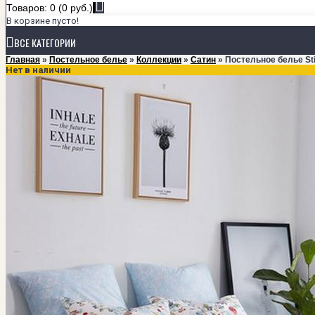
Товаров: 0 (0 руб.)
В корзине пусто!
ВСЕ КАТЕГОРИИ
Главная
»
Постельное белье
»
Коллекции
»
Сатин
» Постельное белье Sti
Нет в наличии
+
ПОСТЕЛЬНОЕ БЕЛЬЕ
КОЛЛЕКЦИИ
Мако-сатин класса Люкс
Мако-сатин однотонный
Сатин
Тенсел
РАЗМЕРЫ
1,5-спальный