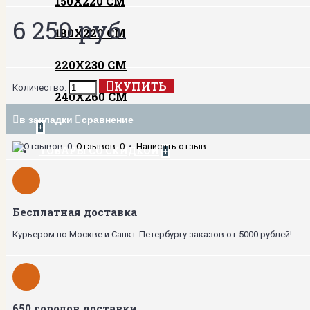
150Х220 СМ
6 250 руб.
180Х220 СМ
220Х230 СМ
КУПИТЬ
Количество:
240Х260 СМ
в закладки
сравнение
+
Отзывов: 0
•
Написать отзыв
ТОВАРЫ СО СКИДКОЙ
+
Бесплатная доставка
Курьером по Москве и Санкт-Петербургу заказов от 5000 рублей!
650 городов доставки