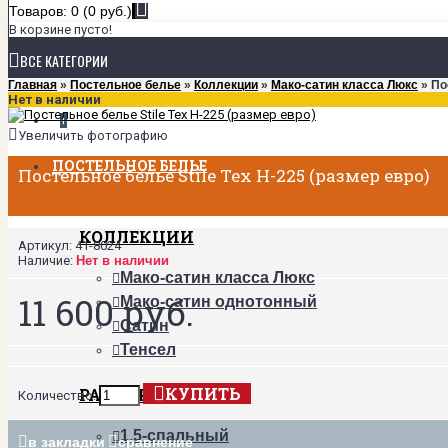
Товаров: 0 (0 руб.)
В корзине пусто!
ВСЕ КАТЕГОРИИ
Главная
»
Постельное белье
»
Коллекции
»
Мако-сатин класса Люкс
» По
Нет в наличии
+
Увеличить фотографию
ПОСТЕЛЬНОЕ БЕЛЬЕ
Постельное белье Stile Tex H-225 (размер евро)
КОЛЛЕКЦИИ
Артикул:
41-8024
Наличие:
Нет в наличии
Мако-сатин класса Люкс
11 600 руб.
Мако-сатин однотонный
Сатин
Тенсел
КУПИТЬ
РАЗМЕРЫ
Количество:
1,5-спальный
в закладки
сравнение