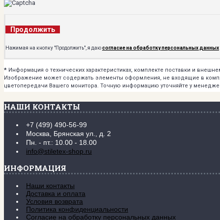
Продолжить
Нажимая на кнопку "Продолжить", я даю
согласие на обработку персональных данных
*
Информация о технических характеристиках, комплекте поставки и внешн
Изображение может содержать элементы оформления, не входящие в комплек
цветопередачи Вашего монитора. Точную информацию уточняйте у менедже
НАШИ КОНТАКТЫ
+7 (499) 490-56-99
Москва, Брянская ул., д. 2
Пн. - пт.: 10.00 - 18.00
info@stiletex-shop.ru
ИНФОРМАЦИЯ
Наши контакты
Доставка и оплата
Условия возврата
Политика конфиденциальности
Согласие на обработку персональных данных