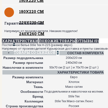
150Х220 СМ
180Х220 СМ
220Х230 СМ
Гарантия качества
Напрямую от производителя. Никаких подделок!
240Х260 СМ
ХАРАКТЕРИСТИКИ
ПОХОЖИЕ ТОВАРЫ
ОТЗЫВЫ (0)
+
Постельное белье Stile Tex H-225 (размер евро).
Напрямую от производителя! Курьерская доставка и пункты самовывоза
ТОВАРЫ СО СКИДКОЙ
+
СОСТАВ КОМПЛЕКТА
Размер пододеяльника
200х220 см
Размер простыни
240х260 см
Наволочки в комплекте
50х70 см (2 шт.) и 70х70 см (2 шт.)
ХАРАКТЕРИСТИКИ ТОВАРА
Размер комплекта
Евро
Материал
Хлопок
Ткань
Мако-сатин
Особенности
Пододеяльники и наволочки на молнии.
Бренд
Stile Tex
Коллекция
Stile Tex Мако-сатин Люкс
Страна производства
Россия