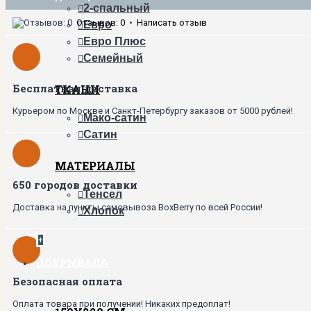
2-спальный
Отзывов: 0
•
Написать отзыв
Евро
Евро Плюс
Семейный
Бесплатная доставка
ТКАНИ
Курьером по Москве и Санкт-Петербургу заказов от 5000 рублей!
Мако-сатин
Сатин
МАТЕРИАЛЫ
650 городов доставки
Тенсел
Доставка на пункты самовывоза BoxBerry по всей России!
Хлопок
+
ПОКРЫВАЛА
Безопасная оплата
Оплата товара при получении! Никаких предоплат!