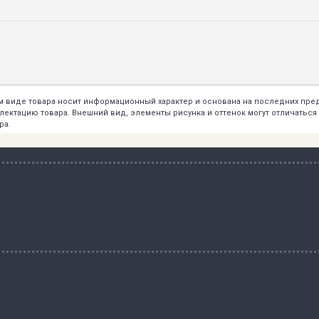
ем виде товара носит информационный характер и основана на последних пр
тацию товара. Внешний вид, элементы рисунка и оттенок могут отличаться о
ра.