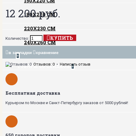
150Х220 СМ
12 200 руб.
180Х220 СМ
220Х230 СМ
КУПИТЬ
Количество:
240Х260 СМ
в закладки
сравнение
+
Отзывов: 0
•
Написать отзыв
ТОВАРЫ СО СКИДКОЙ
+
Бесплатная доставка
Курьером по Москве и Санкт-Петербургу заказов от 5000 рублей!
650 городов доставки