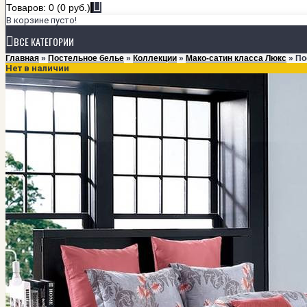
Товаров: 0 (0 руб.)
В корзине пусто!
ВСЕ КАТЕГОРИИ
Главная
»
Постельное белье
»
Коллекции
»
Мако-сатин класса Люкс
» По
Нет в наличии
+
ПОСТЕЛЬНОЕ БЕЛЬЕ
КОЛЛЕКЦИИ
Мако-сатин класса Люкс
Мако-сатин однотонный
Сатин
Тенсел
РАЗМЕРЫ
1,5-спальный