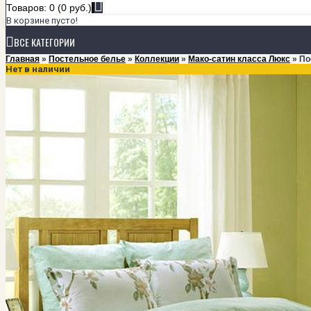
Товаров: 0 (0 руб.)
В корзине пусто!
ВСЕ КАТЕГОРИИ
Главная
»
Постельное белье
»
Коллекции
»
Мако-сатин класса Люкс
» По
Нет в наличии
+
ПОСТЕЛЬНОЕ БЕЛЬЕ
КОЛЛЕКЦИИ
Мако-сатин класса Люкс
Мако-сатин однотонный
Сатин
Тенсел
РАЗМЕРЫ
1,5-спальный