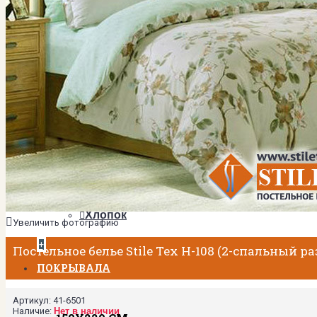
2-спальный
Евро
Евро Плюс
Семейный
ТКАНИ
Мако-сатин
Сатин
МАТЕРИАЛЫ
Тенсел
Хлопок
Увеличить фотографию
+
Постельное белье Stile Tex H-108 (2-спальный р
ПОКРЫВАЛА
Артикул:
41-6501
Наличие:
Нет в наличии