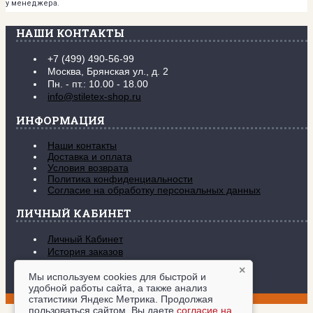
у менеджера.
НАШИ КОНТАКТЫ
+7 (499) 490-56-99
Москва, Брянская ул., д. 2
Пн. - пт.: 10.00 - 18.00
info@stiletex-shop.ru
ИНФОРМАЦИЯ
Наши контакты
Доставка и оплата
Условия возврата
Политика конфиденциальности
Согласие на обработку персональных данных
ЛИЧНЫЙ КАБИНЕТ
Личный Кабинет
История заказов
Закладки (
0
)
×
Рассылка новостей
Мы используем cookies для быстрой и
удобной работы сайта, а также анализ
www.stiletex-shop.ru © 2017-2026
статистики Яндекс Метрика. Продолжая
пользоваться сайтом, Вы даете
согласие на