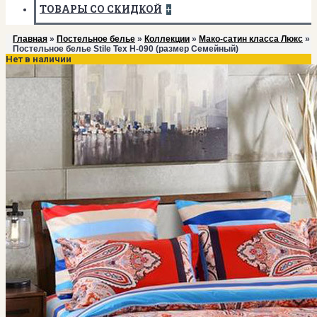
ТОВАРЫ СО СКИДКОЙ
+
Главная
»
Постельное белье
»
Коллекции
»
Мако-сатин класса Люкс
»
Постельное белье Stile Tex H-090 (размер Семейный)
Нет в наличии