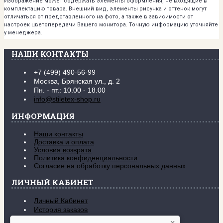
Изображение может содержать элементы оформления, не входящие в
комплектацию товара. Внешний вид, элементы рисунка и оттенок могут
отличаться от представленного на фото, а также в зависимости от
настроек цветопередачи Вашего монитора. Точную информацию уточняйте
у менеджера.
НАШИ КОНТАКТЫ
+7 (499) 490-56-99
Москва, Брянская ул., д. 2
Пн. - пт.: 10.00 - 18.00
info@stiletex-shop.ru
ИНФОРМАЦИЯ
Наши контакты
Доставка и оплата
Условия возврата
Политика конфиденциальности
Согласие на обработку персональных данных
ЛИЧНЫЙ КАБИНЕТ
Личный Кабинет
История заказов
Закладки (
0
)
×