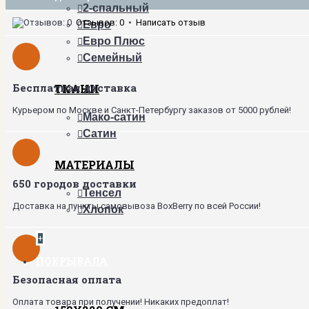
2-спальный
Отзывов: 0
•
Написать отзыв
Евро
Евро Плюс
Семейный
Бесплатная доставка
ТКАНИ
Курьером по Москве и Санкт-Петербургу заказов от 5000 рублей!
Мако-сатин
Сатин
МАТЕРИАЛЫ
650 городов доставки
Тенсел
Доставка на пункты самовывоза BoxBerry по всей России!
Хлопок
+
ПОКРЫВАЛА
Безопасная оплата
Оплата товара при получении! Никаких предоплат!