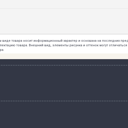
ем виде товара носит информационный характер и основана на последних пр
тацию товара. Внешний вид, элементы рисунка и оттенок могут отличаться о
ра.