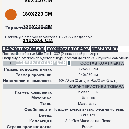
150Х220 СМ
180Х220 СМ
220Х230 СМ
Гарантия качества
Напрямую от производителя. Никаких подделок!
240Х260 СМ
ХАРАКТЕРИСТИКИ
ПОХОЖИЕ ТОВАРЫ
ОТЗЫВЫ (0)
+
Постельное белье Stile Tex H-007 (2-спальный размер).
Напрямую от производителя! Курьерская доставка и пункты самовывоза
ТОВАРЫ СО СКИДКОЙ
+
СОСТАВ КОМПЛЕКТА
Размер пододеяльника
175х215 см
Размер простыни
240х260 см
Наволочки в комплекте
50х70 см (2 шт.) и 70х70 см (2 шт.)
ХАРАКТЕРИСТИКИ ТОВАРА
Размер комплекта
2-спальный
Материал
Хлопок
Ткань
Мако-сатин
Особенности
Пододеяльники и наволочки на молнии.
Бренд
Stile Tex
Коллекция
Stile Tex Мако-сатин Люкс
Страна производства
Россия