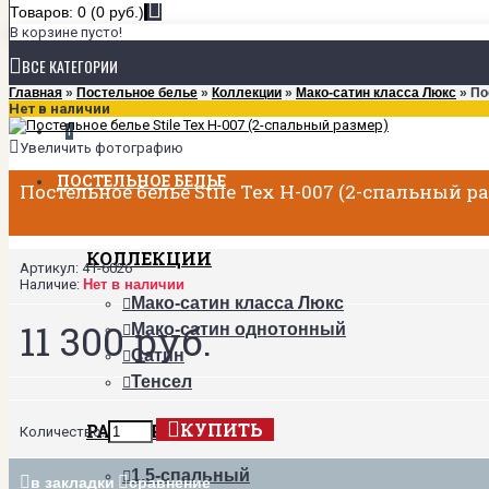
Товаров: 0 (0 руб.)
В корзине пусто!
ВСЕ КАТЕГОРИИ
Главная
»
Постельное белье
»
Коллекции
»
Мако-сатин класса Люкс
» По
Нет в наличии
+
Увеличить фотографию
ПОСТЕЛЬНОЕ БЕЛЬЕ
Постельное белье Stile Tex H-007 (2-спальный р
КОЛЛЕКЦИИ
Артикул:
41-6026
Наличие:
Нет в наличии
Мако-сатин класса Люкс
11 300 руб.
Мако-сатин однотонный
Сатин
Тенсел
КУПИТЬ
РАЗМЕРЫ
Количество:
1,5-спальный
в закладки
сравнение