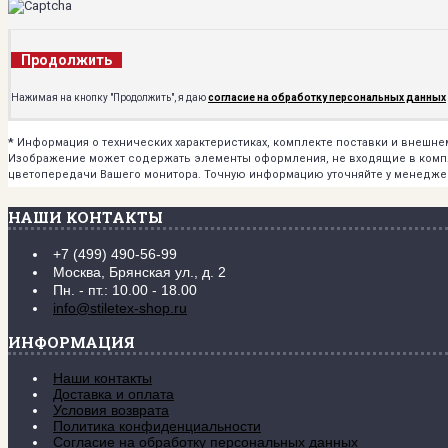
Продолжить
Нажимая на кнопку "Продолжить", я даю
согласие на обработку персональных данных
*
Информация о технических характеристиках, комплекте поставки и внешн
Изображение может содержать элементы оформления, не входящие в комплек
цветопередачи Вашего монитора. Точную информацию уточняйте у менедже
НАШИ КОНТАКТЫ
+7 (499) 490-56-99
Москва, Брянская ул., д. 2
Пн. - пт.: 10.00 - 18.00
info@stiletex-shop.ru
ИНФОРМАЦИЯ
Наши контакты
Доставка и оплата
Условия возврата
Политика конфиденциальности
Согласие на обработку персональных данных