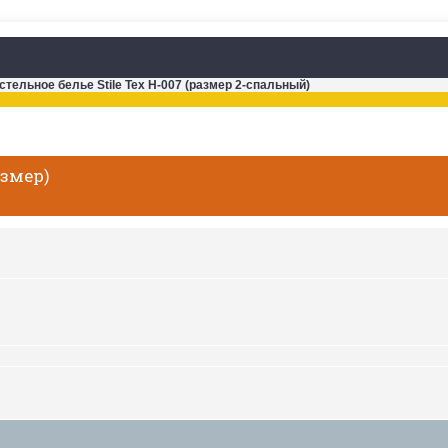
стельное белье Stile Tex H-007 (размер 2-спальный)
азмер)