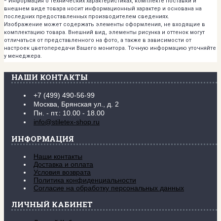
*
Информация о технических характеристиках, комплекте поставки и
внешнем виде товара носит информационный характер и основана на
последних предоставленных производителем сведениях.
Изображение может содержать элементы оформления, не входящие в
комплектацию товара. Внешний вид, элементы рисунка и оттенок могут
отличаться от представленного на фото, а также в зависимости от
настроек цветопередачи Вашего монитора. Точную информацию уточняйте
у менеджера.
НАШИ КОНТАКТЫ
+7 (499) 490-56-99
Москва, Брянская ул., д. 2
Пн. - пт.: 10.00 - 18.00
info@stiletex-shop.ru
ИНФОРМАЦИЯ
Наши контакты
Доставка и оплата
Условия возврата
Политика конфиденциальности
Согласие на обработку персональных данных
ЛИЧНЫЙ КАБИНЕТ