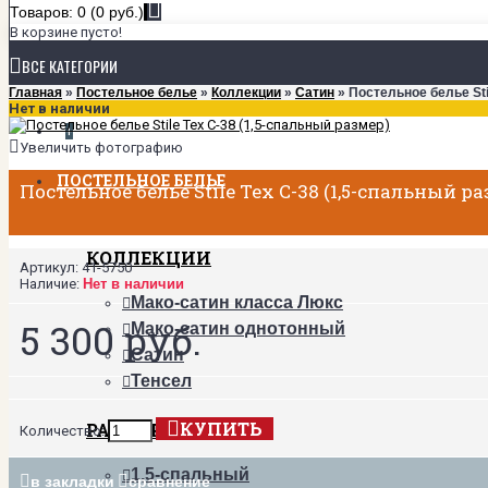
Товаров: 0 (0 руб.)
В корзине пусто!
ВСЕ КАТЕГОРИИ
Главная
»
Постельное белье
»
Коллекции
»
Сатин
» Постельное белье Sti
Нет в наличии
+
Увеличить фотографию
ПОСТЕЛЬНОЕ БЕЛЬЕ
Постельное белье Stile Tex C-38 (1,5-спальный р
КОЛЛЕКЦИИ
Артикул:
41-5750
Наличие:
Нет в наличии
Мако-сатин класса Люкс
5 300 руб.
Мако-сатин однотонный
Сатин
Тенсел
КУПИТЬ
РАЗМЕРЫ
Количество:
1,5-спальный
в закладки
сравнение