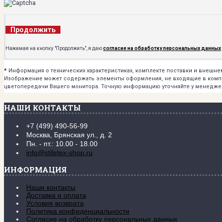
Продолжить
Нажимая на кнопку "Продолжить", я даю
согласие на обработку персональных данных
*
Информация о технических характеристиках, комплекте поставки и внешн
Изображение может содержать элементы оформления, не входящие в комплек
цветопередачи Вашего монитора. Точную информацию уточняйте у менедже
НАШИ КОНТАКТЫ
+7 (499) 490-56-99
Москва, Брянская ул., д. 2
Пн. - пт.: 10.00 - 18.00
info@stiletex-shop.ru
ИНФОРМАЦИЯ
Наши контакты
Доставка и оплата
Условия возврата
Политика конфиденциальности
Согласие на обработку персональных данных