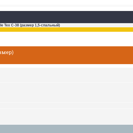
le Tex C-38 (размер 1,5-спальный)
азмер)