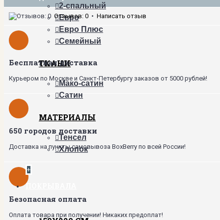
2-спальный
Отзывов: 0
•
Написать отзыв
Евро
Евро Плюс
Семейный
Бесплатная доставка
ТКАНИ
Курьером по Москве и Санкт-Петербургу заказов от 5000 рублей!
Мако-сатин
Сатин
МАТЕРИАЛЫ
650 городов доставки
Тенсел
Доставка на пункты самовывоза BoxBerry по всей России!
Хлопок
+
ПОКРЫВАЛА
Безопасная оплата
Оплата товара при получении! Никаких предоплат!