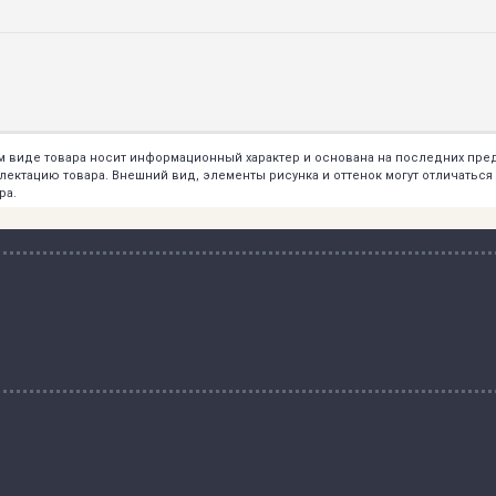
ем виде товара носит информационный характер и основана на последних пр
тацию товара. Внешний вид, элементы рисунка и оттенок могут отличаться о
ра.