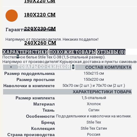
150Х220 СМ
180Х220 СМ
220Х230 СМ
Гарантия качества
Напрямую от производителя. Никаких подделок!
240Х260 СМ
ХАРАКТЕРИСТИКИ
ПОХОЖИЕ ТОВАРЫ
ОТЗЫВЫ (0)
+
Постельное белье Stile Tex C-38 (1,5-спальный размер).
Напрямую от производителя! Курьерская доставка и пункты самовывоза
ТОВАРЫ СО СКИДКОЙ
+
СОСТАВ КОМПЛЕКТА
Размер пододеяльника
150х215 см
Размер простыни
150х220 см
Наволочки в комплекте
50х70 см (2 шт.) и 70х70 см (2 шт.)
ХАРАКТЕРИСТИКИ ТОВАРА
Размер комплекта
1,5-спальный
Материал
Хлопок
Ткань
Сатин
Особенности
Пододеяльники и наволочки на молнии.
Бренд
Stile Tex
Коллекция
Stile Tex Сатин
Страна производства
Россия