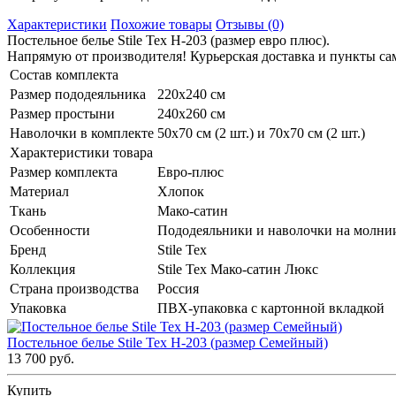
Характеристики
Похожие товары
Отзывы (0)
Постельное белье Stile Tex H-203 (размер евро плюс).
Напрямую от производителя! Курьерская доставка и пункты сам
Состав комплекта
Размер пододеяльника
220х240 см
Размер простыни
240х260 см
Наволочки в комплекте
50х70 см (2 шт.) и 70х70 см (2 шт.)
Характеристики товара
Размер комплекта
Евро-плюс
Материал
Хлопок
Ткань
Мако-сатин
Особенности
Пододеяльники и наволочки на молни
Бренд
Stile Tex
Коллекция
Stile Tex Мако-сатин Люкс
Страна производства
Россия
Упаковка
ПВХ-упаковка с картонной вкладкой
Постельное белье Stile Tex H-203 (размер Семейный)
13 700 руб.
Купить