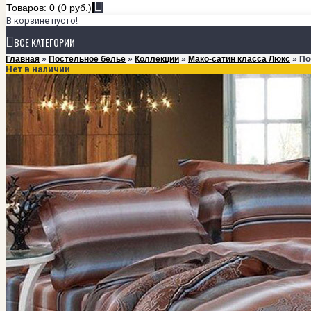
Товаров: 0 (0 руб.)
В корзине пусто!
ВСЕ КАТЕГОРИИ
Главная
»
Постельное белье
»
Коллекции
»
Мако-сатин класса Люкс
» По
Нет в наличии
+
ПОСТЕЛЬНОЕ БЕЛЬЕ
КОЛЛЕКЦИИ
Мако-сатин класса Люкс
Мако-сатин однотонный
Сатин
Тенсел
РАЗМЕРЫ
1,5-спальный