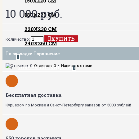
150Х220 СМ
10 000 руб.
180Х220 СМ
220Х230 СМ
КУПИТЬ
Количество:
240Х260 СМ
в закладки
сравнение
+
Отзывов: 0
•
Написать отзыв
ТОВАРЫ СО СКИДКОЙ
+
Бесплатная доставка
Курьером по Москве и Санкт-Петербургу заказов от 5000 рублей!
650 городов доставки