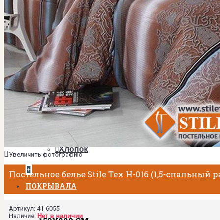
2-спальный
Евро
Евро Плюс
Семейный
ТКАНИ
Мако-сатин
Сатин
МАТЕРИАЛЫ
Тенсел
Хлопок
Увеличить фотографию
+
Постельное белье Stile Tex H-016 (1,5-спальный 
ПОКРЫВАЛА
Артикул:
41-6055
Наличие:
Нет в наличии